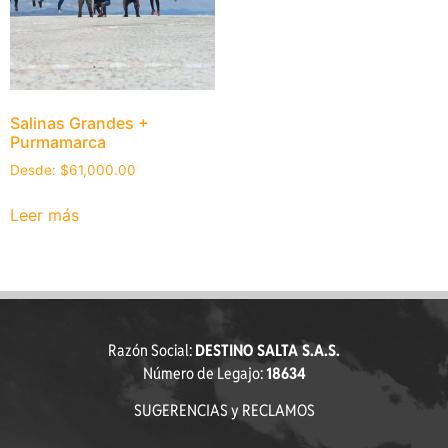
Salinas Grandes +
Purmamarca
Desde:
$
61,000.00
Leer más
Razón Social:
DESTINO SALTA S.A.S.
Número de Legajo:
18634
SUGERENCIAS y RECLAMOS